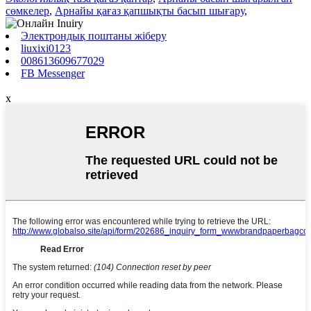
сөмкелер
,
Арнайы қағаз қапшықты басып шығару
,
Электрондық поштаны жіберу
liuxixi0123
008613609677029
FB Messenger
x