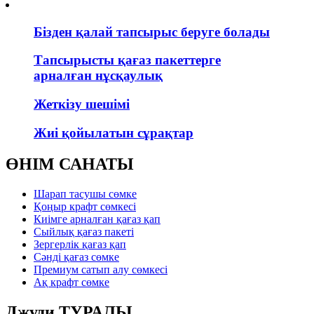
Бізден қалай тапсырыс беруге болады
Тапсырысты қағаз пакеттерге
арналған нұсқаулық
Жеткізу шешімі
Жиі қойылатын сұрақтар
ӨНІМ САНАТЫ
Шарап тасушы сөмке
Қоңыр крафт сөмкесі
Киімге арналған қағаз қап
Сыйлық қағаз пакеті
Зергерлік қағаз қап
Сәнді қағаз сөмке
Премиум сатып алу сөмкесі
Ақ крафт сөмке
Джуди ТУРАЛЫ