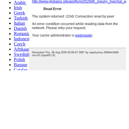
Arabic
Irish
Greek
Turkish
Italian
Danish
Romanian
Indonesian
Czech
Afrikaans
Swedish
Polish
Basque
Catalan
Esperanto
Hindi
Lao
Albanian
Amharic
Armenian
Azerbaijani
Belarusian
Bengali
Bosnian
Bulgarian