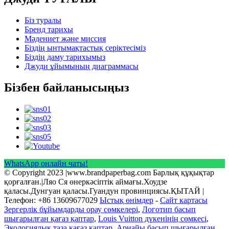
Біз туралы
Бренд тарихы
Мәдениет және миссия
Біздің ынтымақтастық серіктесіміз
Біздің даму тарихымыз
Джуди ұйымының диаграммасы
Бізбен байланысыңыз
WhatsApp онлайн чаты!
© Copyright 2023 |www.brandpaperbag.com Барлық құқықтар
қорғалған.|Ляо Ся өнеркәсіптік аймағы.Хоудзе
қаласы.Дунгуан қаласы.Гуандун провинциясы.ҚЫТАЙ |
Телефон: +86 13609677029
Ыстық өнімдер
-
Сайт картасы
Зергерлік бұйымдарды орау сөмкелері
,
Логотип басып
шығарылған қағаз қаптар
,
Louis Vuitton дүкенінің сөмкесі
,
Экологиялық таза қағаз қаптар
,
Арнайы басып шығарылған