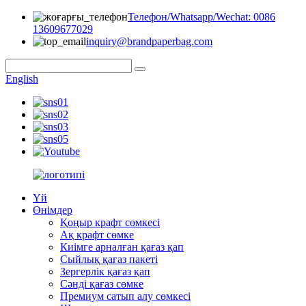
Телефон/Whatsapp/Wechat: 0086
13609677029
inquiry@brandpaperbag.com
English
Үй
Өнімдер
Қоңыр крафт сөмкесі
Ақ крафт сөмке
Киімге арналған қағаз қап
Сыйлық қағаз пакеті
Зергерлік қағаз қап
Сәнді қағаз сөмке
Премиум сатып алу сөмкесі