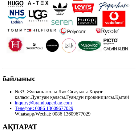
байланыс
№33, Жуюань жолы.Ляо Ся ауылы Хоудзе
қаласы.Дунгуан қаласы.Гуандун провинциясы.Қытай
inquiry@brandpaperbag.com
Телефон: 0086 13609677029
Whatsapp/Wechat: 0086 13609677029
АҚПАРАТ