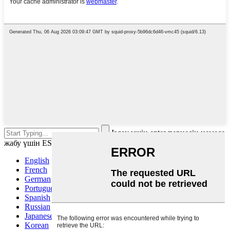
Іздеу үшін enter пернесін немесе
жабу үшін ESC пернесін басыңыз
English
French
German
Portuguese
Spanish
Russian
Japanese
Korean