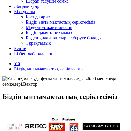
Шарап тасушы сөмке
Жаңалықтар
Біз туралы
Бренд тарихы
Біздің ынтымақтастық серіктесіміз
Мәдениет және миссия
Біздің даму тарихымыз
Бізден қалай тапсырыс беруге болады
Тұрақтылық
Бейне
Бізбен хабарласыңы
Үй
Біздің ынтымақтастық серіктесіміз
Біздің ынтымақтастық серіктесіміз